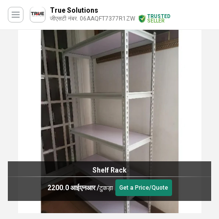
True Solutions
TRUSTED
जीएसटी नंबर. 06AAQFT7377R1ZW
SELLER
k
Library Furni
4000.0 आईएनआर
/
टुकड़ा
t a Price/Quote
Ge