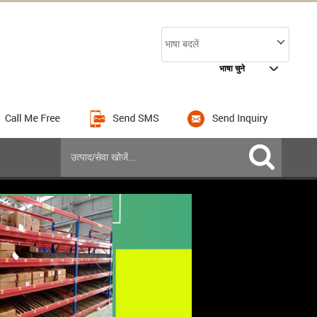
भाषा बदलें
भाषा चुने