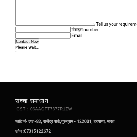
Tell us your requirem
मोबाइल number
Email
Please Wait...
`
सच्चा समाधान
GST : 06AAQFT7377R1ZW
प्लॉट नं- एफ -83, राजेंद्र पार्क,गुरुग्राम - 122001, हरयाणा, भारत
फ़ोन :
07315122672